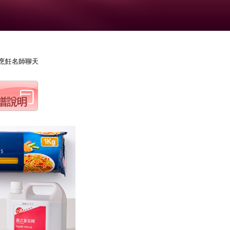
來和烹飪名師聊天