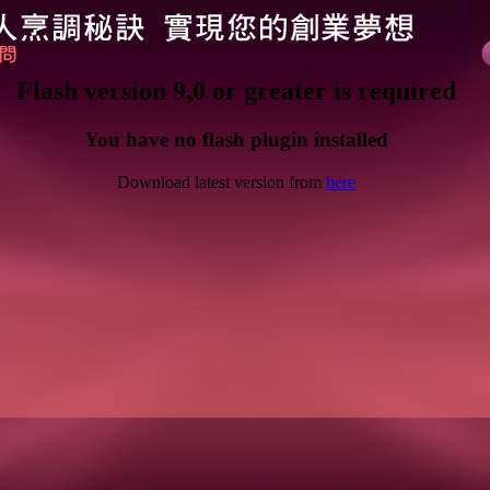
Flash version 9,0 or greater is required
You have no flash plugin installed
Download latest version from
here